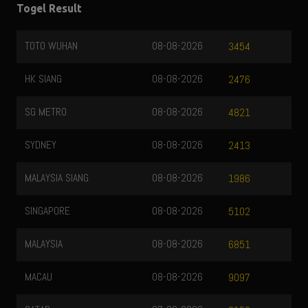
Togel Result
TOTO WUHAN
08-08-2026
3454
HK SIANG
08-08-2026
2476
SG METRO
08-08-2026
4821
SYDNEY
08-08-2026
2413
MALAYSIA SIANG
08-08-2026
1986
SINGAPORE
08-08-2026
5102
MALAYSIA
08-08-2026
6851
MACAU
08-08-2026
9097